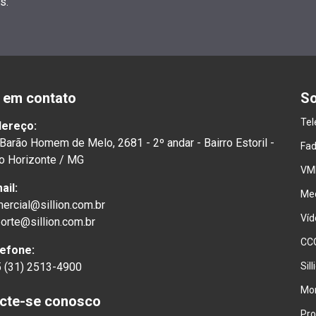
s.
e em contato
So
Tel
dereço:
 Barão Homem de Melo, 2681 - 2º andar - Bairro Estoril -
Fad
o Horizonte / MG
VMD
ail:
Med
ercial@sillion.com.br
Víd
orte@sillion.com.br
CCO
efone:
 (31) 2513-4900
Sill
Mo
cte-se conosco
Pro