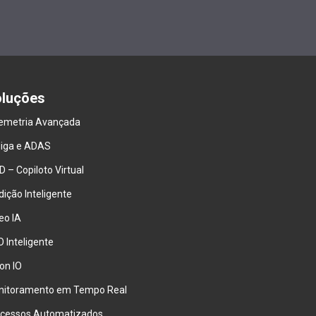
luções
emetria Avançada
iga e ADAS
 – Copiloto Virtual
ição Inteligente
eo IA
 Inteligente
ion IO
nitoramento em Tempo Real
cessos Automatizados