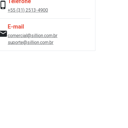
Telefone
hone_iphone
+55 (31) 2513-4900
E-mail
mail
comercial@sillion.com.br
suporte@sillion.com.br