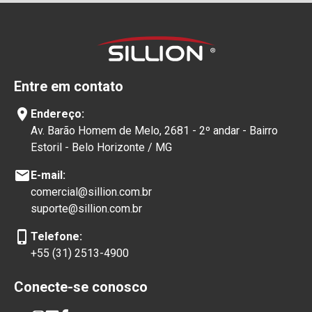
Entre em contato
location_on
Endereço:
Av. Barão Homem de Melo, 2681 - 2º andar - Bairro
Estoril - Belo Horizonte / MG
mail
E-mail:
comercial@sillion.com.br
suporte@sillion.com.br
phone_iphone
Telefone:
+55 (31) 2513-4900
Conecte-se conosco