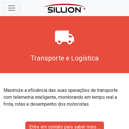
local_shipping
Transporte e Logística
Maximize a eficiência das suas operações de transporte
com telemetria inteligente, monitorando em tempo real a
frota, rotas e desempenho dos motoristas.
Entre em contato para saber mais ...