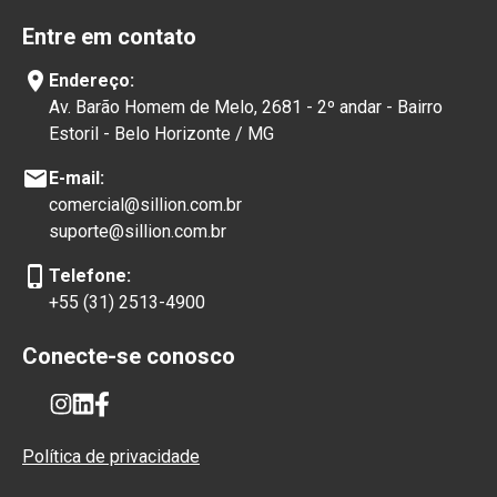
Entre em contato
location_on
Endereço:
Av. Barão Homem de Melo, 2681 - 2º andar - Bairro
Estoril - Belo Horizonte / MG
mail
E-mail:
comercial@sillion.com.br
suporte@sillion.com.br
phone_iphone
Telefone:
+55 (31) 2513-4900
Conecte-se conosco
Política de privacidade